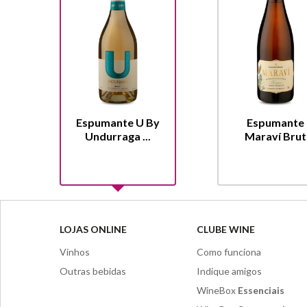
Espumante U By
Espumante
Undurraga ...
Maraví Brut
LOJAS ONLINE
CLUBE WINE
Vinhos
Como funciona
Outras bebidas
Indique amigos
WineBox
Essenciais