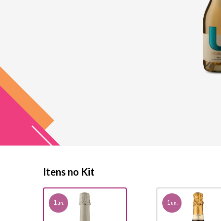
Itens no Kit
1
1
un.
un.