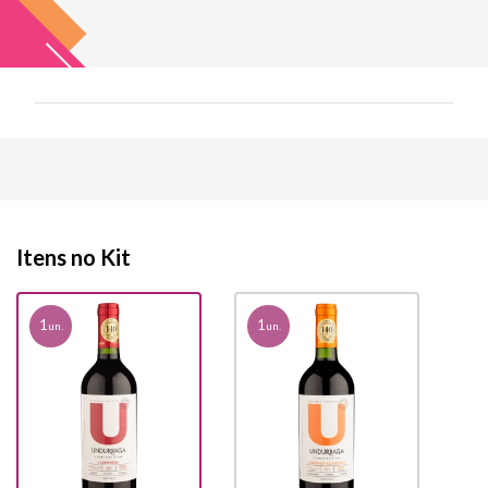
Itens no Kit
1
1
un.
un.