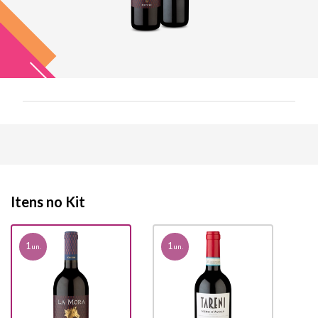
Itens no Kit
1
1
un.
un.