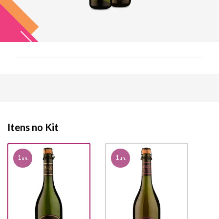
Itens no Kit
1
1
un.
un.