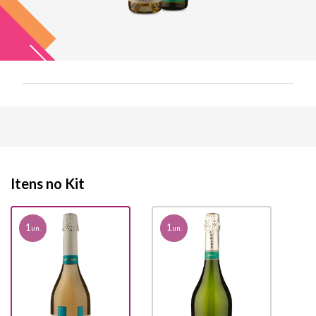
Itens no Kit
1
1
un.
un.