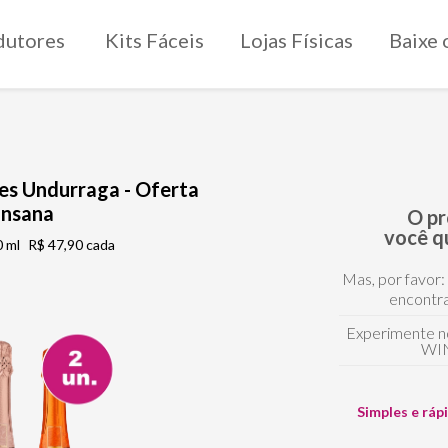
dutores
Kits Fáceis
Lojas Físicas
Baixe 
tes Undurraga - Oferta
Insana
O p
você q
 ml
R$ 47,90 cada
Mas, por favor:
encontra
Experimente n
WI
Simples e ráp