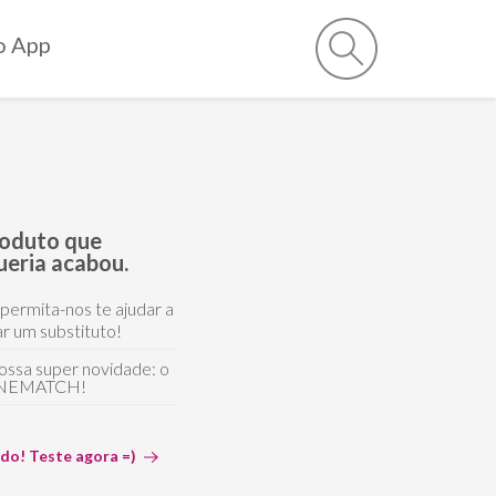
o App
roduto que
ueria acabou.
 permita-nos te ajudar a
r um substituto!
ossa super novidade: o
NEMATCH!
ido! Teste agora =)