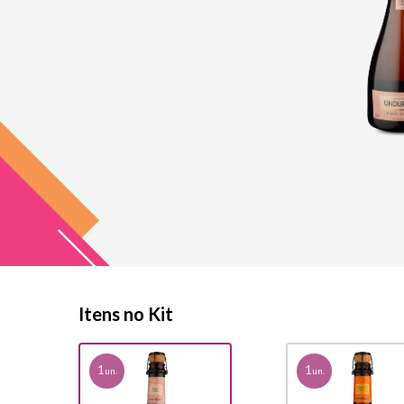
Itens no Kit
1
1
un.
un.