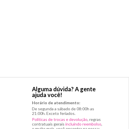
Alguma dúvida? A gente
ajuda você!
Horário de atendimento:
De segunda a sábado de 08:00h as
21:00h. Exceto feriados.
Políticas de trocas e devolução
, regras
contratuais gerais
incluindo reembolso
,
e muito mais, você encontra na nossa: