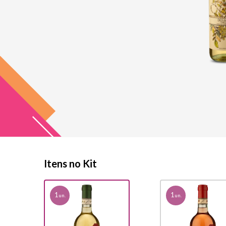
Itens no Kit
1
1
un.
un.