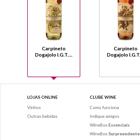
Carpineto
Carpineto
Dogajolo I.G.T....
Dogajolo I.G.T.
LOJAS ONLINE
CLUBE WINE
Vinhos
Como funciona
Outras bebidas
Indique amigos
WineBox
Essenciais
WineBox
Surpreendente