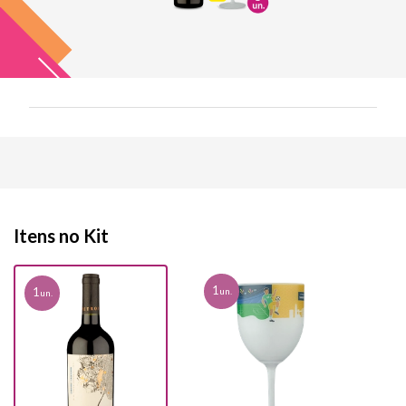
Itens no Kit
1
1
un.
un.