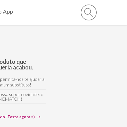
o App
roduto que
ueria acabou.
 permita-nos te ajudar a
r um substituto!
ossa super novidade: o
NEMATCH!
ido! Teste agora =)