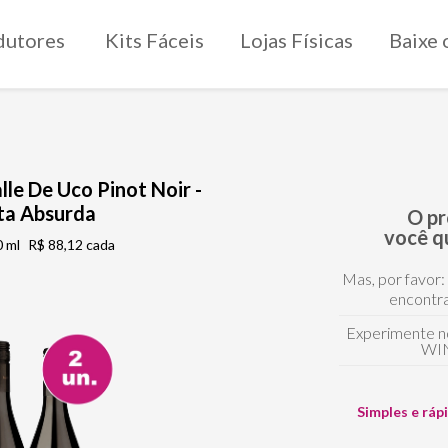
dutores
Kits Fáceis
Lojas Físicas
Baixe 
alle De Uco Pinot Noir -
ta Absurda
O p
você q
 ml
R$ 88,12 cada
Mas, por favor:
encontra
Experimente n
WI
Simples e ráp