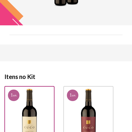
Itens no Kit
1
1
un.
un.