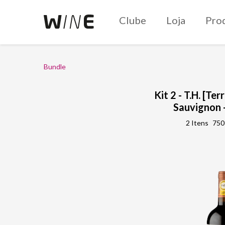
Clube
Loja
Pro
Bundle
Kit 2 - T.H. [Te
Sauvignon 
2 Itens
750