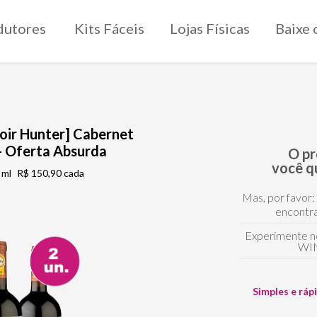
dutores
Kits Fáceis
Lojas Físicas
Baixe 
rroir Hunter] Cabernet
- Oferta Absurda
O p
você q
 ml
R$ 150,90 cada
Mas, por favor:
encontra
Experimente n
WI
Simples e ráp