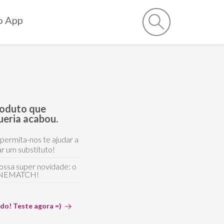
o App
roduto que
ueria acabou.
 permita-nos te ajudar a
r um substituto!
ossa super novidade: o
NEMATCH!
ido! Teste agora =)