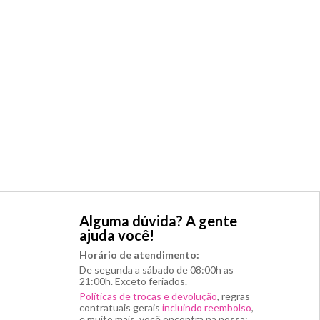
Alguma dúvida? A gente
ajuda você!
Horário de atendimento:
De segunda a sábado de 08:00h as
21:00h. Exceto feriados.
Políticas de trocas e devolução
, regras
contratuais gerais
incluindo reembolso
,
e muito mais, você encontra na nossa: