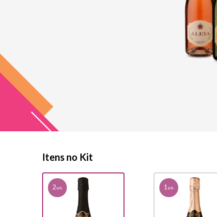
Itens no Kit
2
1
un.
un.