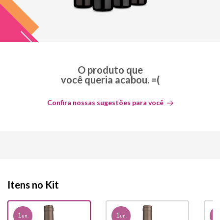
O produto que
você queria acabou. =(
Confira nossas sugestões para você
Itens no Kit
1
1
1
un.
un.