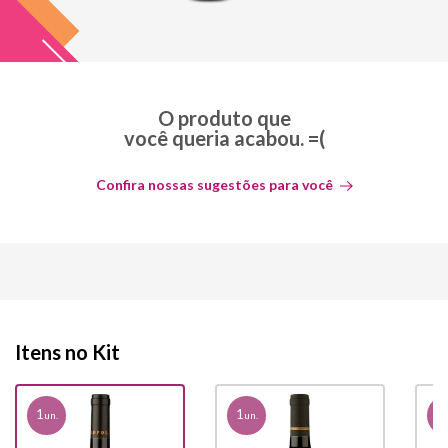
O produto que
você queria acabou. =(
Confira nossas sugestões para você
Itens no Kit
1
1
1
un.
un.