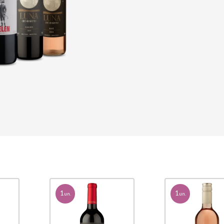
1
1
un.
un.