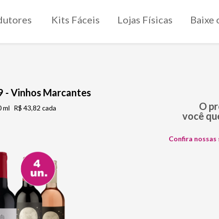
dutores
Kits Fáceis
Lojas Físicas
Baixe 
9 - Vinhos Marcantes
O p
 ml
R$ 43,82 cada
você que
Confira nossas