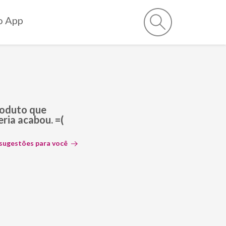
o App
roduto que
ria acabou. =(
 sugestões para você