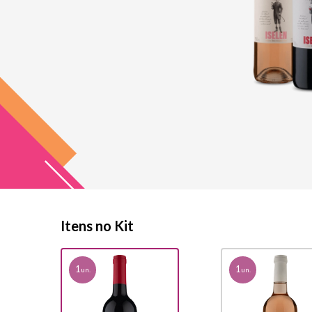
Itens no Kit
1
1
un.
un.