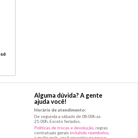
osé
Alguma dúvida? A gente
ajuda você!
Horário de atendimento:
De segunda a sábado de 08:00h as
21:00h. Exceto feriados.
Políticas de trocas e devolução
, regras
contratuais gerais
incluindo reembolso
,
e muito mais, você encontra na nossa: