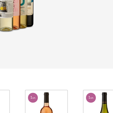
1
1
un.
un.