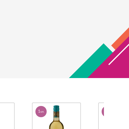
1
1
un.
un.