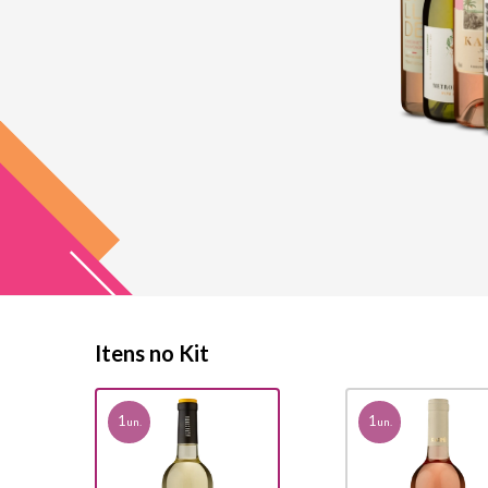
Itens no Kit
1
1
un.
un.