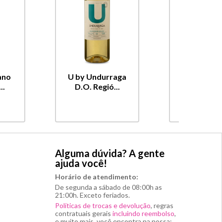
ano
U by Undurraga
Ballad
..
D.O. Regió...
Cabern
Sauvigno
Alguma dúvida? A gente
ajuda você!
Horário de atendimento:
De segunda a sábado de 08:00h as
21:00h. Exceto feriados.
Políticas de trocas e devolução
, regras
contratuais gerais
incluindo reembolso
,
e muito mais, você encontra na nossa: