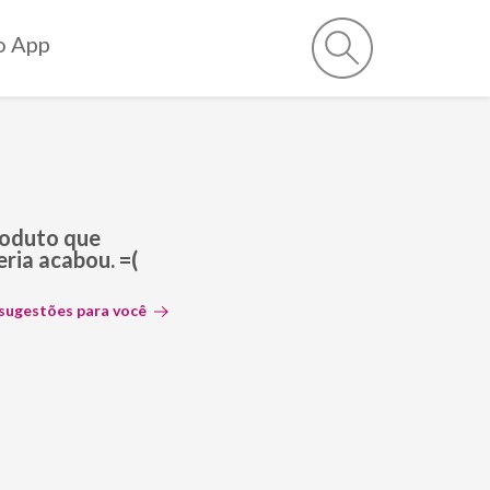
o App
roduto que
ria acabou. =(
 sugestões para você