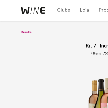
Clube
Loja
Pro
Bundle
Kit 7 - In
7 Itens
750