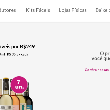
dutores
Kits Fáceis
Lojas Físicas
Baixe 
críveis por R$249
O p
 ml
R$ 35,57 cada
você que
Confira nossas