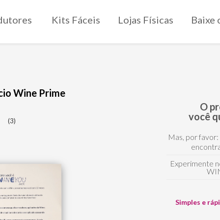
dutores
Kits Fáceis
Lojas Físicas
Baixe 
cio Wine Prime
O p
você q
(3)
Mas, por favor:
encontra
Experimente n
WI
Simples e ráp