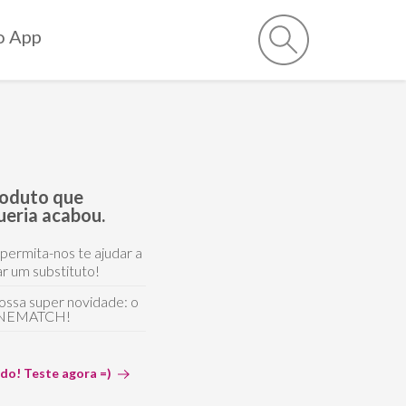
o App
roduto que
ueria acabou.
 permita-nos te ajudar a
r um substituto!
ossa super novidade: o
NEMATCH!
ido! Teste agora =)