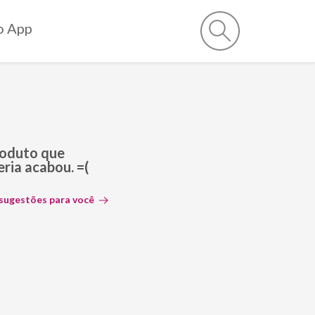
o App
roduto que
ria acabou. =(
 sugestões para você