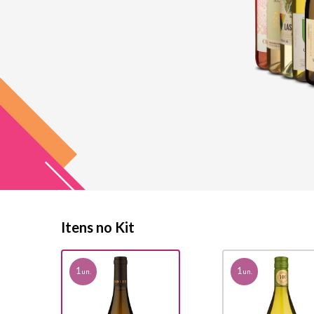
Itens no Kit
1
1
un.
un.