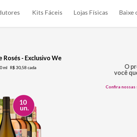
dutores
Kits Fáceis
Lojas Físicas
Baixe 
 e Rosés - Exclusivo We
O p
0 ml
R$ 30,58 cada
você que
Confira nossas