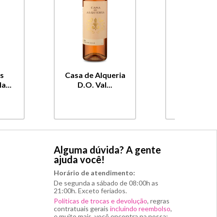
as
Casa de Alqueria
Casa de Al
a...
D.O. Val...
D.O. Val
Alguma dúvida? A gente
ajuda você!
Horário de atendimento:
De segunda a sábado de 08:00h as
21:00h. Exceto feriados.
Políticas de trocas e devolução
, regras
contratuais gerais
incluindo reembolso
,
e muito mais, você encontra na nossa: