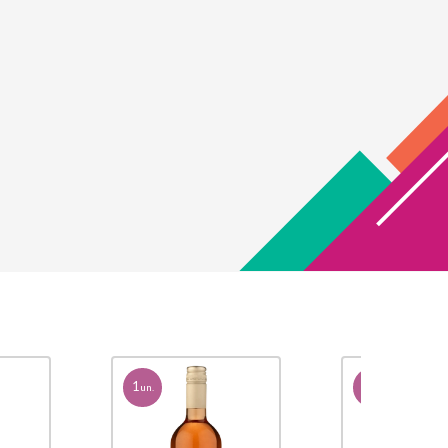
1
1
un.
un.