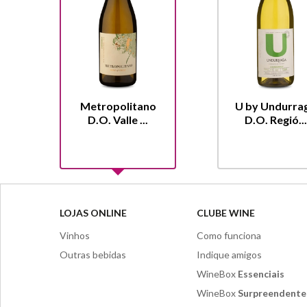
Metropolitano
U by Undurra
D.O. Valle ...
D.O. Regió...
LOJAS ONLINE
CLUBE WINE
Vinhos
Como funciona
Outras bebidas
Indique amigos
WineBox
Essenciais
WineBox
Surpreendente