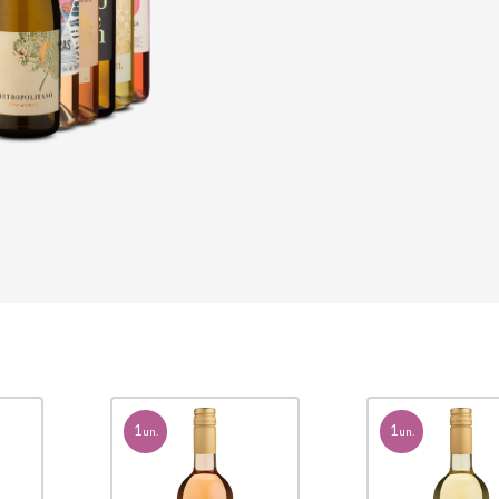
1
1
un.
un.