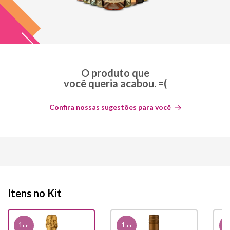
O produto que
você queria acabou. =(
Confira nossas sugestões para você
Itens no Kit
1
1
1
un.
un.