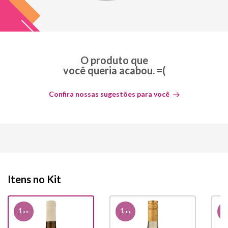
O produto que
você queria acabou. =(
Confira nossas sugestões para você
Itens no Kit
1
1
1
un.
un.