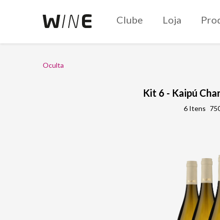
Clube
Loja
Pro
Oculta
Kit 6 - Kaipú Ch
6 Itens
750