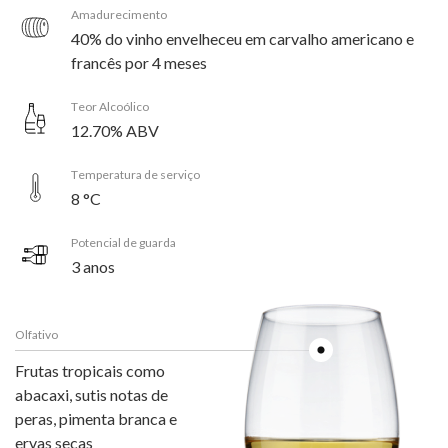
Amadurecimento
40% do vinho envelheceu em carvalho americano e
francês por 4 meses
Teor Alcoólico
12.70% ABV
Temperatura de serviço
8 °C
Potencial de guarda
3 anos
Olfativo
Frutas tropicais como
abacaxi, sutis notas de
peras, pimenta branca e
ervas secas