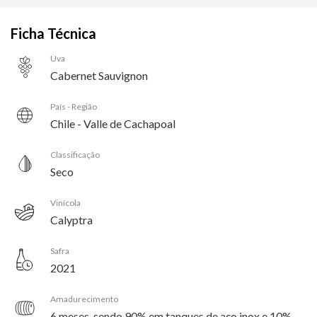
Ficha Técnica
Uva
Cabernet Sauvignon
País - Região
Chile - Valle de Cachapoal
Classificação
Seco
Vinícola
Calyptra
Safra
2021
Amadurecimento
6 meses, sendo 90% em tanques de aço inox e 10%