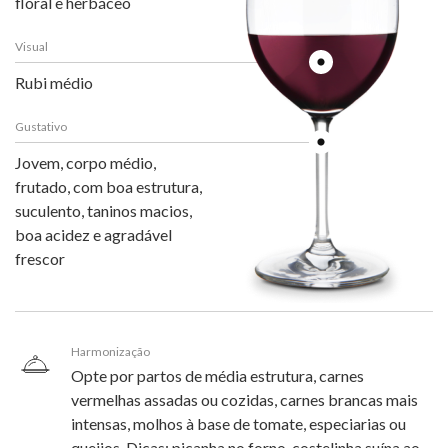
floral e herbáceo
Visual
Rubi médio
Gustativo
Jovem, corpo médio,
frutado, com boa estrutura,
suculento, taninos macios,
boa acidez e agradável
frescor
Harmonização
Opte por partos de média estrutura, carnes
vermelhas assadas ou cozidas, carnes brancas mais
intensas, molhos à base de tomate, especiarias ou
queijos. Dicas: picanha no forno, costelinha suína ao