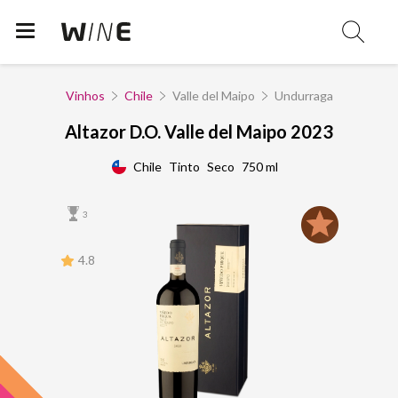
Vinhos
Chile
Valle del Maipo
Undurraga
Altazor D.O. Valle del Maipo 2023
Chile
Tinto
Seco
750 ml
3
4.8