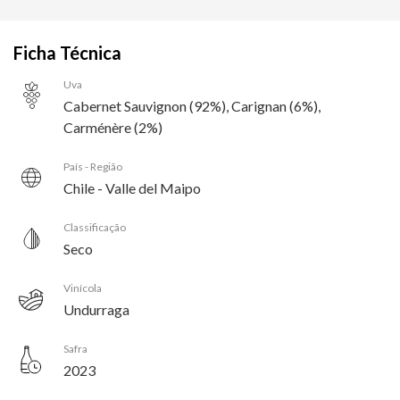
Ficha Técnica
Uva
Cabernet Sauvignon (92%), Carignan (6%),
Carménère (2%)
País - Região
Chile - Valle del Maipo
Classificação
Seco
Vinícola
Undurraga
Safra
2023