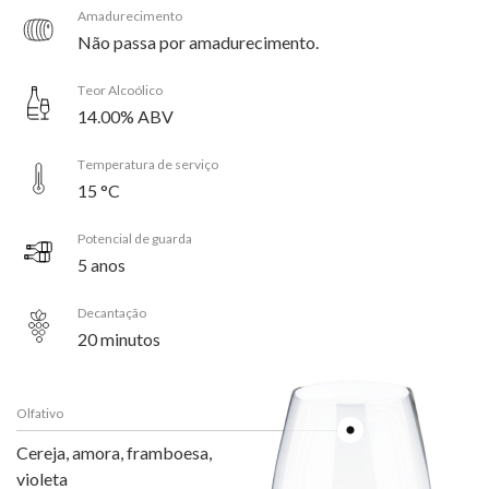
Amadurecimento
Não passa por amadurecimento.
Teor Alcoólico
14.00% ABV
Temperatura de serviço
15 °C
Potencial de guarda
5 anos
Decantação
20 minutos
Olfativo
Cereja, amora, framboesa,
violeta