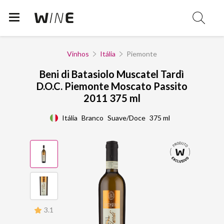
Vinhos
Itália
Piemonte
Beni di Batasiolo Muscatel Tardì
D.O.C. Piemonte Moscato Passito
2011 375 ml
Itália
Branco
Suave/Doce
375 ml
3.1