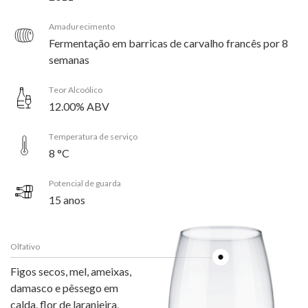
Amadurecimento
Fermentação em barricas de carvalho francês por 8
semanas
Teor Alcoólico
12.00% ABV
Temperatura de serviço
8 °C
Potencial de guarda
15 anos
Olfativo
Figos secos, mel, ameixas,
damasco e pêssego em
calda, flor de laranjeira,