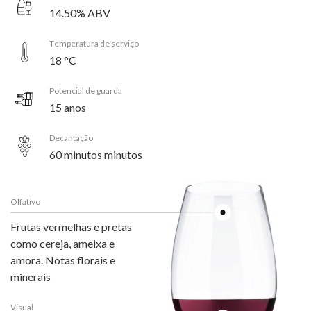
14.50% ABV
Temperatura de serviço
18 °C
Potencial de guarda
15 anos
Decantação
60 minutos minutos
Olfativo
Frutas vermelhas e pretas
como cereja, ameixa e
amora. Notas florais e
minerais
Visual