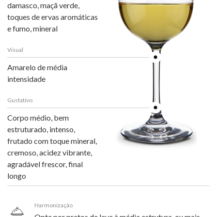
damasco, maçã verde,
toques de ervas aromáticas
e fumo, mineral
Visual
Amarelo de média
intensidade
Gustativo
Corpo médio, bem
estruturado, intenso,
frutado com toque mineral,
cremoso, acidez vibrante,
agradável frescor, final
longo
Harmonização
Opte por pratos de leve à média estrutura, ou mais