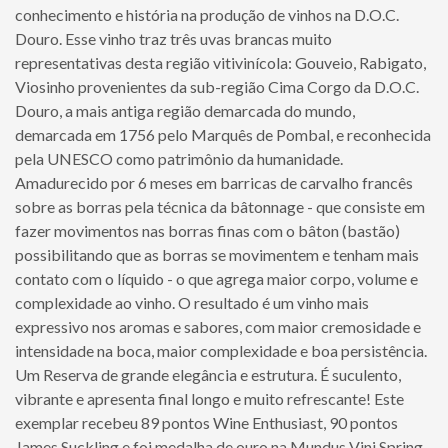
conhecimento e história na produção de vinhos na D.O.C.
Douro. Esse vinho traz três uvas brancas muito
representativas desta região vitivinícola: Gouveio, Rabigato,
Viosinho provenientes da sub-região Cima Corgo da D.O.C.
Douro, a mais antiga região demarcada do mundo,
demarcada em 1756 pelo Marquês de Pombal, e reconhecida
pela UNESCO como patrimônio da humanidade.
Amadurecido por 6 meses em barricas de carvalho francês
sobre as borras pela técnica da bâtonnage - que consiste em
fazer movimentos nas borras finas com o bâton (bastão)
possibilitando que as borras se movimentem e tenham mais
contato com o líquido - o que agrega maior corpo, volume e
complexidade ao vinho. O resultado é um vinho mais
expressivo nos aromas e sabores, com maior cremosidade e
intensidade na boca, maior complexidade e boa persistência.
Um Reserva de grande elegância e estrutura. É suculento,
vibrante e apresenta final longo e muito refrescante! Este
exemplar recebeu 89 pontos Wine Enthusiast, 90 pontos
James Suckling e foi medalha de ouro na Mundus Vini Spring