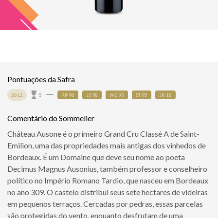
Pontuações da Safra
2012
5
RP 96
JS 98
WE 95
ST 95
JR 18
Comentário do Sommelier
Château Ausone é o primeiro Grand Cru Classé A de Saint-
Emilion, uma das propriedades mais antigas dos vinhedos de
Bordeaux. É um Domaine que deve seu nome ao poeta
Decimus Magnus Ausonius, também professor e conselheiro
político no Império Romano Tardio, que nasceu em Bordeaux
no ano 309. O castelo distribui seus sete hectares de videiras
em pequenos terraços. Cercadas por pedras, essas parcelas
são protegidas do vento, enquanto desfrutam de uma