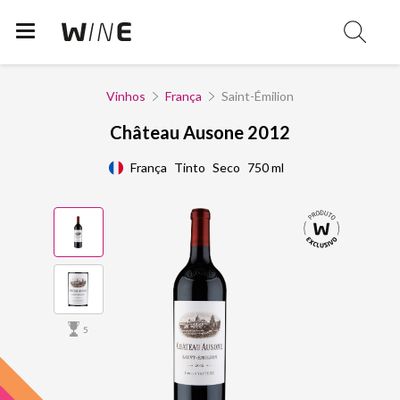
Vinhos
França
Saint-Émilion
Château Ausone 2012
França
Tinto
Seco
750 ml
5