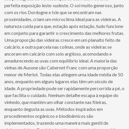
perfeita exposição leste-sudeste. O sol muito generoso, junto
com os rios Dordogne e Isle que se encontram nas
proximidades, criam um microclima ideal para as videiras. A
natureza cuida para que, estação após estação, tudo funcione
em conjunto para garantir o crescimento das melhores frutas.
Uma proporção das videiras cresce em um planalto feito de
calcário, e outra parcela nas colinas, onde as videiras se
ancoram em calcário com solo argiloso, acomodando e
amadurecendo as uvas com equilíbrio ideal. A maioria das
vinhas de Ausone são Cabernet Franc com uma proporção
menor de Merlot. Todas elas atingem uma idade média de 50
anos, enquanto em alguns lugares elas têm um século de
idade. A propriedade pode ser rapidamente percorrida a pé, o
que facilita o cuidado. Nenhum detalhe escapa à equipe do
vinhedo, que mantém um olhar constante nas fileiras,
enquanto degusta as uvas. Métodos inspirados em
procedimentos orgânicos e biodinâmicos são
implementados, trazendo uma maneira mais gentil de