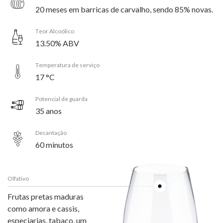
20 meses em barricas de carvalho, sendo 85% novas.
Teor Alcoólico
13.50% ABV
Temperatura de serviço
17 °C
Potencial de guarda
35 anos
Decantação
60 minutos
Olfativo
Frutas pretas maduras
como amora e cassis,
especiarias, tabaco, um