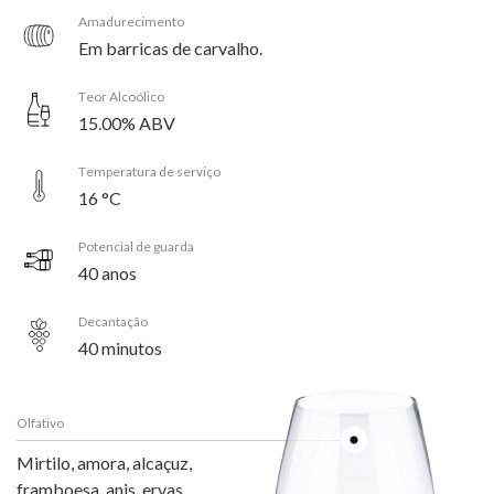
Amadurecimento
Em barricas de carvalho.
Teor Alcoólico
15.00% ABV
Temperatura de serviço
16 °C
Potencial de guarda
40 anos
Decantação
40 minutos
Olfativo
Mirtilo, amora, alcaçuz,
framboesa, anis, ervas