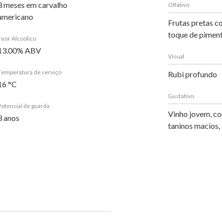
3 meses em carvalho
Olfativo
americano
Frutas pretas c
toque de piment
Teor Alcoólico
13.00% ABV
Visual
Temperatura de serviço
Rubi profundo
16 °C
Gustativo
Potencial de guarda
Vinho jovem, co
3 anos
taninos macios,