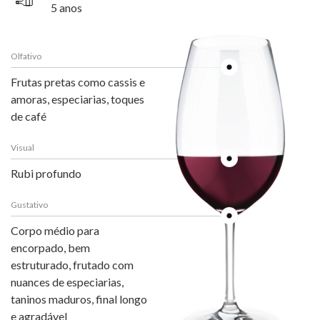
5 anos
Olfativo
Frutas pretas como cassis e
amoras, especiarias, toques
de café
Visual
Rubi profundo
Gustativo
Corpo médio para
encorpado, bem
estruturado, frutado com
nuances de especiarias,
taninos maduros, final longo
e agradável