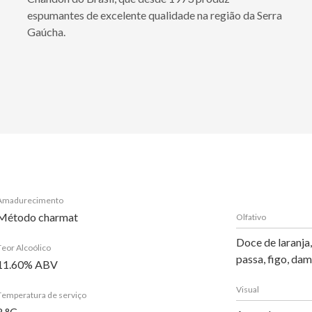
espumantes de excelente qualidade na região da Serra
Gaúcha.
Amadurecimento
Método charmat
Olfativo
Doce de laranja
Teor Alcoólico
passa, figo, da
11.60% ABV
Visual
Temperatura de serviço
8 °C