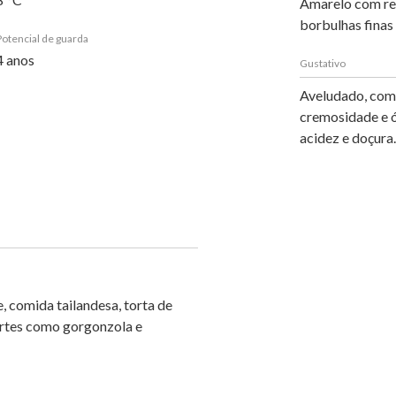
Amarelo com re
borbulhas finas
Potencial de guarda
4 anos
Gustativo
Aveludado, com 
cremosidade e 
acidez e doçura.
 comida tailandesa, torta de
fortes como gorgonzola e