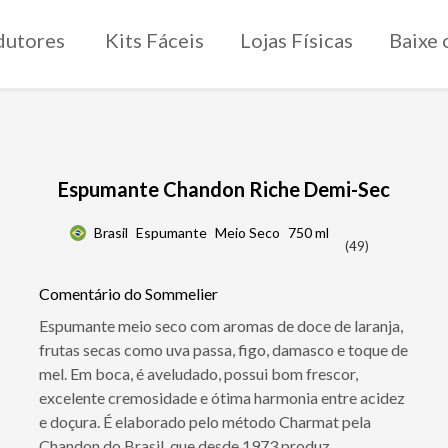
dutores
Kits Fáceis
Lojas Físicas
Baixe 
Espumante Chandon Riche Demi-Sec
Brasil
Espumante
Meio Seco
750 ml
(49)
Comentário do Sommelier
Espumante meio seco com aromas de doce de laranja,
frutas secas como uva passa, figo, damasco e toque de
mel. Em boca, é aveludado, possui bom frescor,
excelente cremosidade e ótima harmonia entre acidez
e doçura. É elaborado pelo método Charmat pela
Chandon do Brasil, que desde 1973 produz