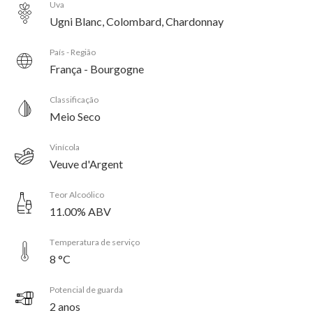
Uva
Ugni Blanc, Colombard, Chardonnay
País - Região
França - Bourgogne
Classificação
Meio Seco
Vinícola
Veuve d'Argent
Teor Alcoólico
11.00% ABV
Temperatura de serviço
8 °C
Potencial de guarda
2 anos