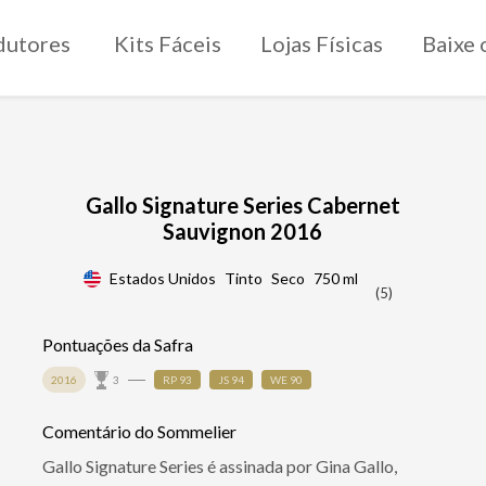
dutores
Kits Fáceis
Lojas Físicas
Baixe 
Gallo Signature Series Cabernet
Sauvignon 2016
Estados Unidos
Tinto
Seco
750 ml
(5)
Pontuações da Safra
2016
3
RP 93
JS 94
WE 90
Comentário do Sommelier
Gallo Signature Series é assinada por Gina Gallo,