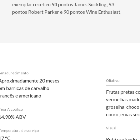
exemplar recebeu 94 pontos James Suckling, 93
pontos Robert Parker e 90 pontos Wine Enthusiast,
Amadurecimento
Aproximadamente 20 meses
Olfativo
em barricas de carvalho
Frutas pretas co
francês e americano
vermelhas madu
groselha, chocol
Teor Alcoólico
couro, ervas sec
14.90% ABV
Visual
Temperatura de serviço
17 °C
Rubi profundo