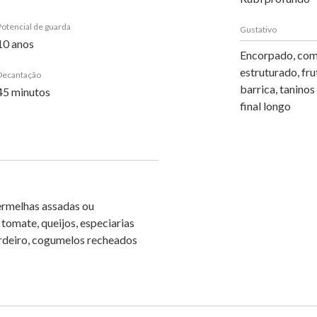
Potencial de guarda
Gustativo
10 anos
Encorpado, com
estruturado, fr
Decantação
barrica, taninos
45 minutos
final longo
ermelhas assadas ou
tomate, queijos, especiarias
cordeiro, cogumelos recheados