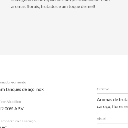
aromas florais, frutados e um toque de mel!
Amadurecimento
Em tanques de aço inox
Olfativo
Aromas de frutas
Teor Alcoólico
caroço, flores e
12.00% ABV
Visual
Temperatura de serviço
8 °C