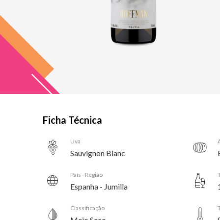
Ficha Técnica
Uva
Sauvignon Blanc
País - Região
Espanha - Jumilla
Classificação
Meio Seco