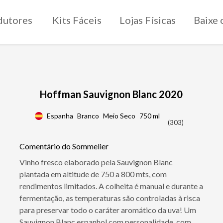
dutores
Kits Fáceis
Lojas Físicas
Baixe 
Hoffman Sauvignon Blanc 2020
Espanha
Branco
Meio Seco
750 ml
(303)
Comentário do Sommelier
Vinho fresco elaborado pela Sauvignon Blanc
plantada em altitude de 750 a 800 mts, com
rendimentos limitados. A colheita é manual e durante a
fermentação, as temperaturas são controladas à risca
para preservar todo o caráter aromático da uva! Um
Sauvignon Blanc espanhol com personalidade, com