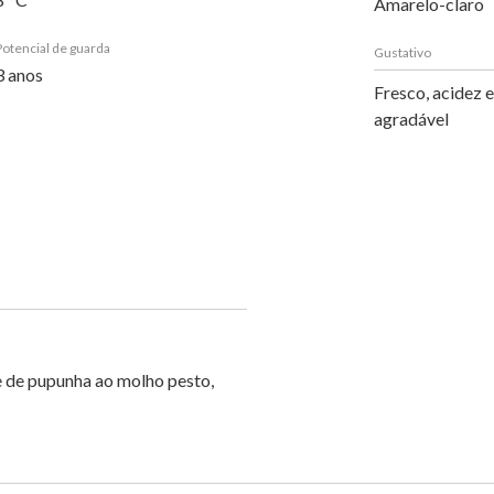
Amarelo-claro
Potencial de guarda
Gustativo
3 anos
Fresco, acidez e
agradável
e de pupunha ao molho pesto,