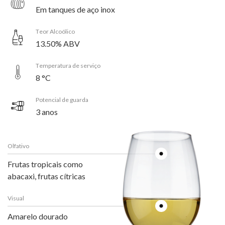
Em tanques de aço inox
Teor Alcoólico
13.50% ABV
Temperatura de serviço
8 °C
Potencial de guarda
3 anos
Olfativo
Frutas tropicais como
abacaxi, frutas cítricas
Visual
Amarelo dourado