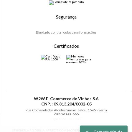
Segurança
Blindado contra roubo de informações
Certificados
W2W E-Commerce de Vinhos S.A
CNPJ: 09.813.204/0002-05
Rua Comendador Alcides Simão Helou, 1565 - Serra
CEP 29168-090
Espírito Santo, Brasil
SE BEBER, NÃO DIRIJA. APRECIE COM MODERAÇÃO. A VENDA DE BEBIDAS
Compre rápido