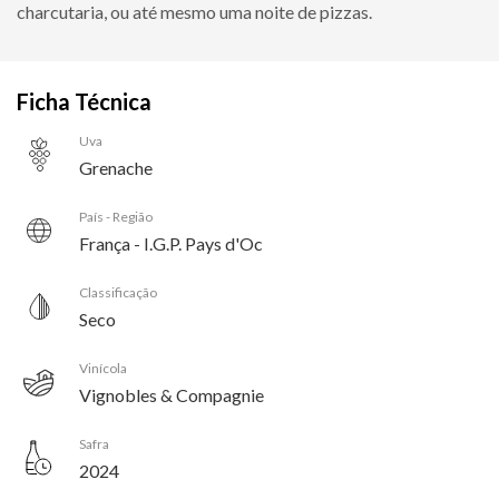
charcutaria, ou até mesmo uma noite de pizzas.
Ficha Técnica
Uva
Grenache
País - Região
França - I.G.P. Pays d'Oc
Classificação
Seco
Vinícola
Vignobles & Compagnie
Safra
2024