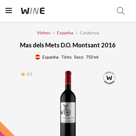
Vinhos
Espanha
Catalunya
Mas dels Mets D.O. Montsant 2016
Espanha
Tinto
Seco
750 ml
3.5