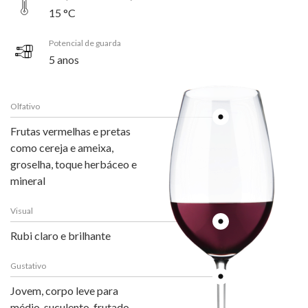
15 °C
Potencial de guarda
5 anos
Olfativo
Frutas vermelhas e pretas
como cereja e ameixa,
groselha, toque herbáceo e
mineral
Visual
Rubi claro e brilhante
Gustativo
Jovem, corpo leve para
médio, suculento, frutado