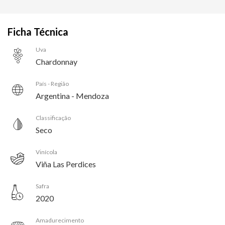
Ficha Técnica
Uva
Chardonnay
País - Região
Argentina - Mendoza
Classificação
Seco
Vinícola
Viña Las Perdices
Safra
2020
Amadurecimento