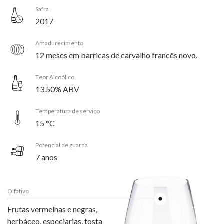
Safra
2017
Amadurecimento
12 meses em barricas de carvalho francês novo.
Teor Alcoólico
13.50% ABV
Temperatura de serviço
15 °C
Potencial de guarda
7 anos
Olfativo
Frutas vermelhas e negras,
herbáceo, especiarias, tosta