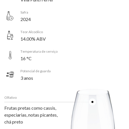
Safra
2024
Teor Alcoólico
14.00% ABV
Temperatura de serviço
16 °C
Potencial de guarda
3 anos
Olfativo
Frutas pretas como cassis,
especiarias, notas picantes,
chá preto