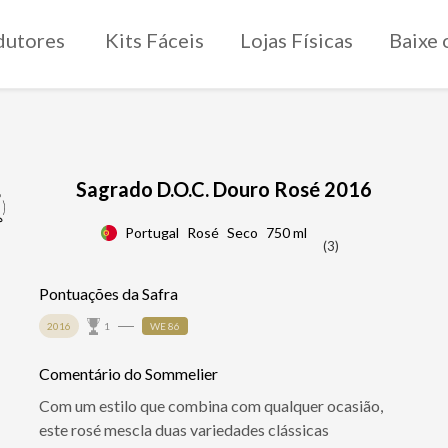
dutores
Kits Fáceis
Lojas Físicas
Baixe 
Sagrado D.O.C. Douro Rosé 2016
Portugal
Rosé
Seco
750 ml
(3)
Pontuações da Safra
2016
1
WE 86
Comentário do Sommelier
Com um estilo que combina com qualquer ocasião,
este rosé mescla duas variedades clássicas