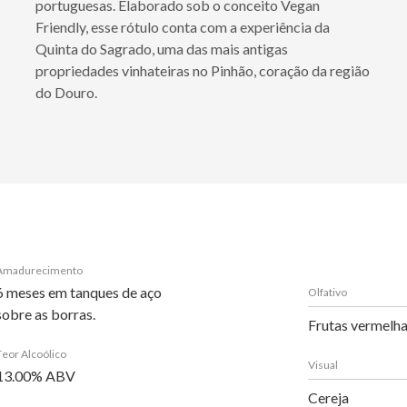
portuguesas. Elaborado sob o conceito Vegan
Friendly, esse rótulo conta com a experiência da
Quinta do Sagrado, uma das mais antigas
propriedades vinhateiras no Pinhão, coração da região
do Douro.
Amadurecimento
6 meses em tanques de aço
Olfativo
sobre as borras.
Frutas vermelhas
Teor Alcoólico
Visual
13.00% ABV
Cereja