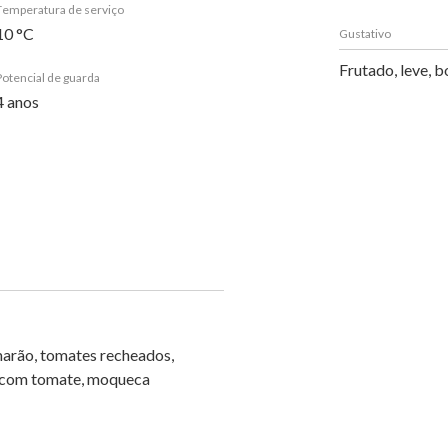
Temperatura de serviço
10 °C
Gustativo
Frutado, leve, b
Potencial de guarda
4 anos
marão, tomates recheados,
o com tomate, moqueca