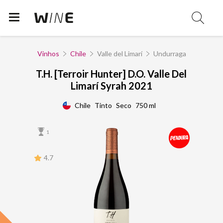
Vinhos
Chile
Valle del Limarí
Undurraga
T.H. [Terroir Hunter] D.O. Valle Del
Limarí Syrah 2021
Chile
Tinto
Seco
750 ml
1
4.7