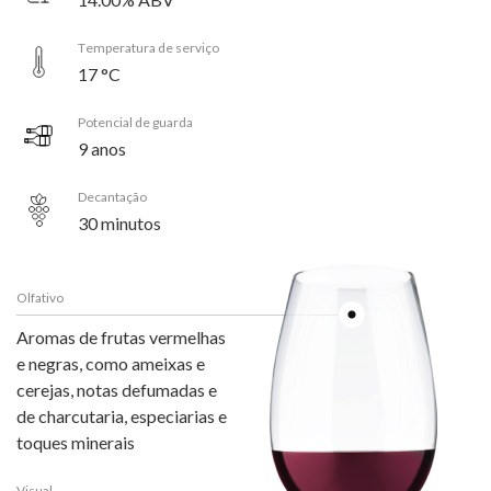
Temperatura de serviço
17 °C
Potencial de guarda
9 anos
Decantação
30 minutos
Olfativo
Aromas de frutas vermelhas
e negras, como ameixas e
cerejas, notas defumadas e
de charcutaria, especiarias e
toques minerais
Visual