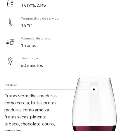
15.00% ABV
Temperatura de serviço
16 °C
Potencial de guarda
15 anos
Decantação
60 minutos
Olfativo
Frutas vermelhas maduras
como cereja, frutas pretas
maduras como ameixa,
frutas secas, pimenta,
tabaco, chocolate, couro,
carvalho