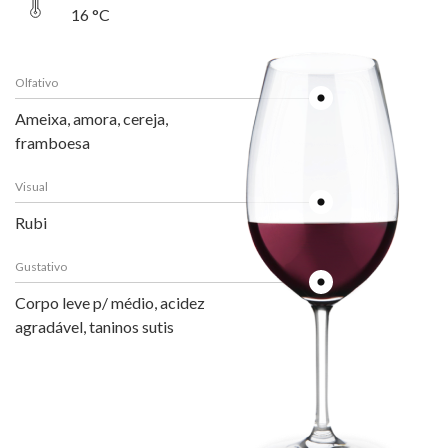
16 °C
Olfativo
Ameixa, amora, cereja,
framboesa
Visual
Rubi
Gustativo
Corpo leve p/ médio, acidez
agradável, taninos sutis