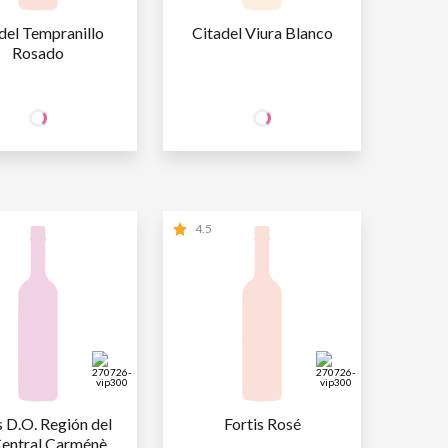
del Tempranillo 
Citadel Viura Blanco
Rosado
25
25
CIO
SÓCIO
R$
,90
R$
,90
INE
WINE
O SÓCIO
R$
25
,90
NÃO SÓCIO
R$
25
,90
4.5
s D.O. Región del 
Fortis Rosé
Central Carménère 