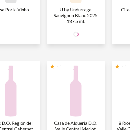
sa Porta Vinho
U by Undurraga 
Cita
Sauvignon Blanc 2025 
187,5 mL
17
SÓCIO
SÓ
R$
,90
WINE
W
NÃO SÓCIO
R$
17
,90
NÃ
4.4
4.4
s D.O. Región del 
Casa de Alqueria D.O. 
8 Río
Central Cabernet 
Valle Central Merlot 
Valle 