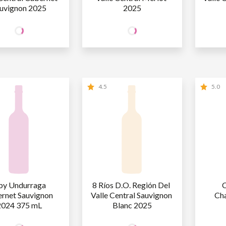
uvignon 2025
2025
27
27
CIO
SÓCIO
SÓ
R$
,90
R$
,90
INE
WINE
W
O SÓCIO
R$
27
,90
NÃO SÓCIO
R$
27
,90
NÃ
4.5
5.0
by Undurraga 
8 Ríos D.O. Región Del 
C
rnet Sauvignon 
Valle Central Sauvignon 
Ch
2024 375 mL
Blanc 2025
27
27
CIO
SÓCIO
SÓ
R$
,90
R$
,90