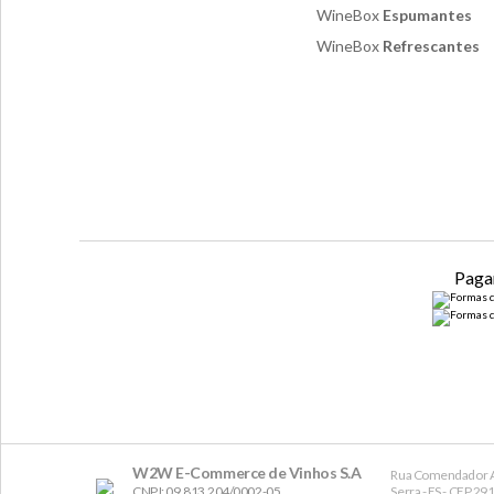
WineBox
Espumantes
WineBox
Refrescantes
Paga
W2W E-Commerce de Vinhos S.A
Rua Comendador A
CNPJ: 09.813.204/0002-05
Serra - ES - CEP 2