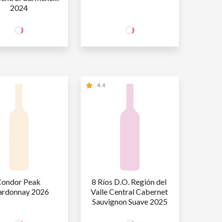
2024
27
27
CIO
SÓCIO
R$
,90
R$
,90
INE
WINE
O SÓCIO
R$
27
,90
NÃO SÓCIO
R$
27
,90
4.4
ondor Peak 
8 Ríos D.O. Región del 
ardonnay 2026
Valle Central Cabernet 
Sauvignon Suave 2025
27
27
CIO
SÓCIO
R$
,90
R$
,90