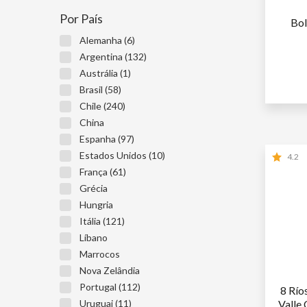
Por País
Bol
Alemanha (6)
Argentina (132)
Austrália (1)
Brasil (58)
Chile (240)
China
Espanha (97)
Estados Unidos (10)
4.2
França (61)
Grécia
Hungria
Itália (121)
Líbano
Marrocos
Nova Zelândia
Portugal (112)
8 Río
Valle 
Uruguai (11)