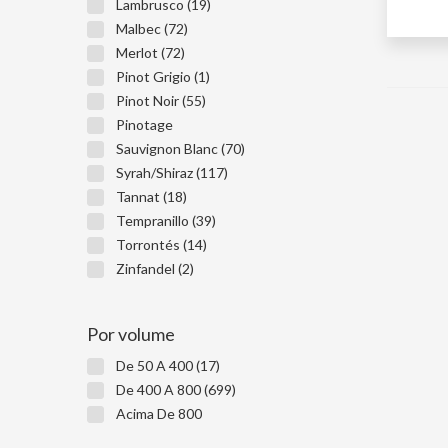
W
Lambrusco (19)
NÃ
Malbec (72)
Merlot (72)
Pinot Grigio (1)
Pinot Noir (55)
Pinotage
Sauvignon Blanc (70)
Syrah/Shiraz (117)
Tannat (18)
Tempranillo (39)
Torrontés (14)
Zinfandel (2)
Por volume
De 50 A 400 (17)
De 400 A 800 (699)
Acima De 800