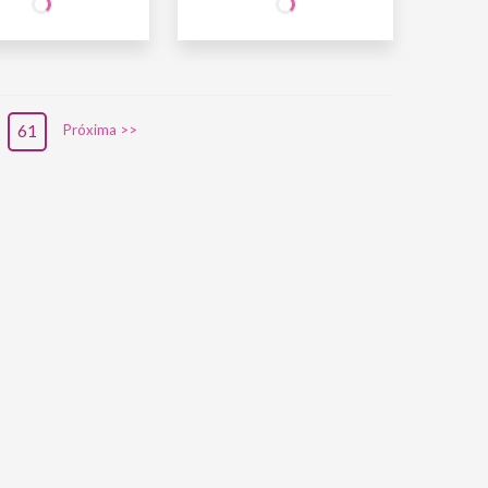
INE
WINE
O SÓCIO
R$
27
,90
NÃO SÓCIO
R$
27
,90
61
Próxima >>