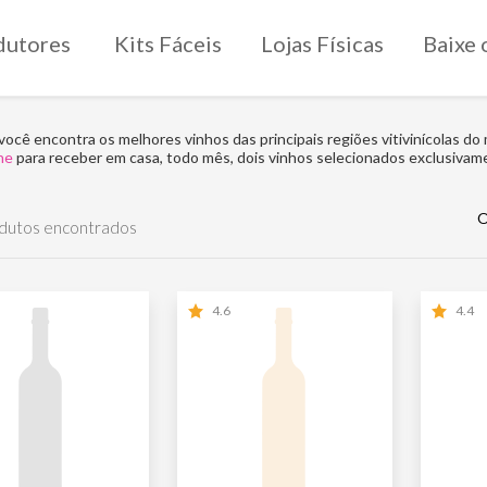
dutores
Kits Fáceis
Lojas Físicas
Baixe 
você encontra os melhores vinhos das principais regiões vitivinícolas do
ne
para receber em casa, todo mês, dois vinhos selecionados exclusivam
O
dutos encontrados
4.6
4.4