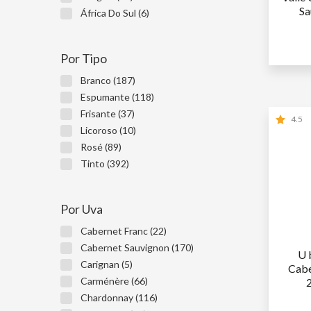
Sa
África Do Sul (6)
SÓ
W
NÃ
Por Tipo
Branco (187)
Espumante (118)
Frisante (37)
4.5
Licoroso (10)
Rosé (89)
Tinto (392)
Por Uva
Cabernet Franc (22)
Cabernet Sauvignon (170)
U 
Carignan (5)
Cabe
Carménère (66)
Chardonnay (116)
SÓ