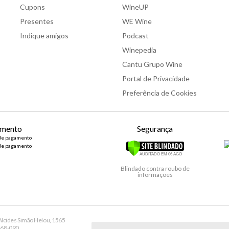
Cupons
WineUP
Presentes
WE Wine
Indique amigos
Podcast
Winepedia
Cantu Grupo Wine
Portal de Privacidade
Preferência de Cookies
mento
Segurança
Blindado contra roubo de
informações
lcides Simão Helou, 1565
9168-090