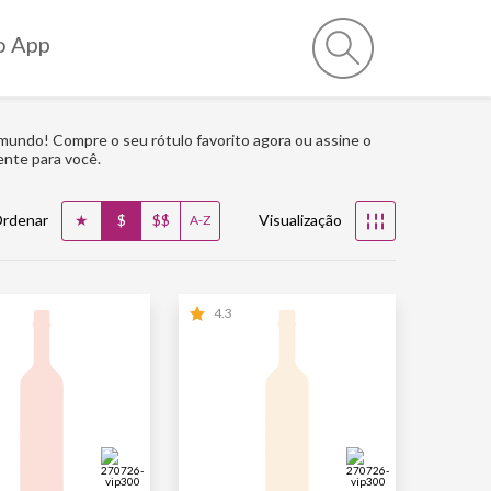
o App
 mundo! Compre o seu rótulo favorito agora ou assine o
ente para você.
★
$
$$
rdenar
Visualização
☷
A-Z
4.3