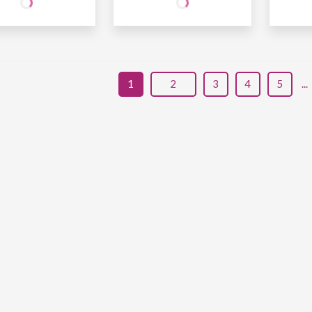
INE
WINE
W
O SÓCIO
R$
27
,90
NÃO SÓCIO
R$
27
,90
NÃ
1
2
3
4
5
...