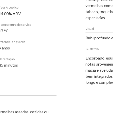
vermelhas como 
Teor Alcoólico
tabaco, toque h
14.00% ABV
especiarias.
Temperatura de serviço
Visual
17 °C
Rubi profundo e
Potencial de guarda
9 anos
Gustativo
Encorpado, equil
Decantação
notas provenien
45 minutos
macia e aveluda
bem integrados,
longo e comple
ermelhas assadas, cozidas ou