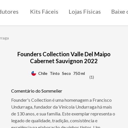
dutores
Kits Fáceis
Lojas Físicas
Baixe 
rraga
Founders Collection Valle Del Maipo
Cabernet Sauvignon 2022
Chile
Tinto
Seco
750 ml
(1)
Comentário do Sommelier
Founder's Collection é uma homenagem a Francisco
Undurraga, fundador da Vinícola Undurraga há mais
de 130 anos, e sua família. Este exemplar representa o
legado de qualidade, tradição, consistência e
excelência na elaboração de vinhos tintos. Um