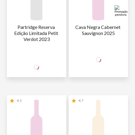
Partridge Reserva 
Cava Negra Cabernet 
Edição Limitada Petit 
Sauvignon 2025
Verdot 2023
+50% OFF
NA 2ª UNID.
44
,90
44
1ª GARRAFA
R$
/un
SÓCIO
R$
,90
WINE
22
,45
2ª GARRAFA
R$
/un
NÃO SÓCIO
R$
44
,90
4.3
4.7