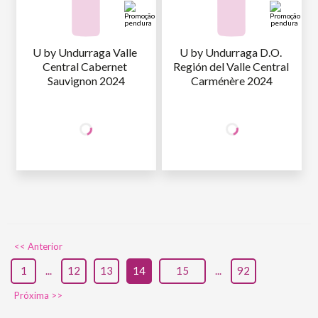
U by Undurraga Valle 
U by Undurraga D.O. 
Central Cabernet 
Región del Valle Central 
Sauvignon 2024
Carménère 2024
+50% OFF
+50% OFF
NA 2ª UNID.
NA 2ª UNID.
44
,90
44
,90
1ª GARRAFA
R$
/un
1ª GARRAFA
R$
/un
22
,45
22
,45
2ª GARRAFA
R$
/un
2ª GARRAFA
R$
/un
<< Anterior
1
...
12
13
14
15
...
92
Próxima >>