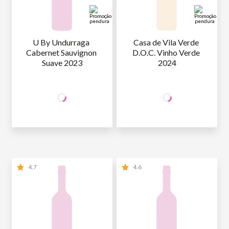
U By Undurraga 
Casa de Vila Verde 
Cabernet Sauvignon 
D.O.C. Vinho Verde 
Suave 2023
2024
+50% OFF
+50% OFF
NA 2ª UNID.
NA 2ª UNID.
44
,90
44
,90
1ª GARRAFA
R$
/un
1ª GARRAFA
R$
/un
22
,45
22
,45
2ª GARRAFA
R$
/un
2ª GARRAFA
R$
/un
4.7
4.6