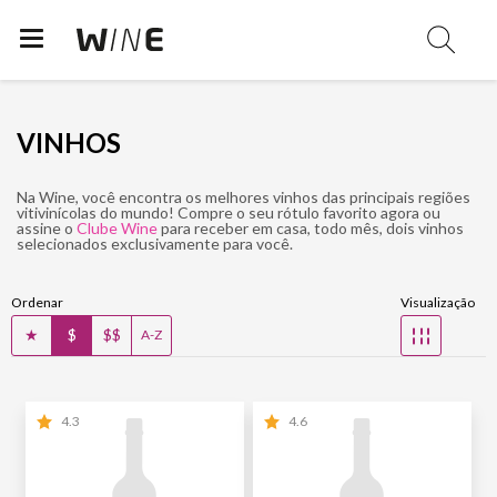
VINHOS
Na Wine, você encontra os melhores vinhos das principais regiões
vitivinícolas do mundo! Compre o seu rótulo favorito agora ou
assine o
Clube Wine
para receber em casa, todo mês, dois vinhos
selecionados exclusivamente para você.
Ordenar
Visualização
★
$
$$
☷
A-Z
4.3
4.6