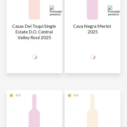
Casas Del Toqui Single 
Cava Negra Merlot 
Estate D.O. Central 
2025
Valley Rosé 2025
+50% OFF
+50% OFF
NA 2ª UNID.
NA 2ª UNID.
44
,90
44
,90
1ª GARRAFA
R$
/un
1ª GARRAFA
R$
/un
22
,45
22
,45
2ª GARRAFA
R$
/un
2ª GARRAFA
R$
/un
4.6
4.6