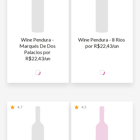
Wine Pendura - 
Wine Pendura - 8 Ríos 
Marqués De Dos 
por R$22,43/un
Palacios por 
R$22,43/un
44
44
SÓCIO
SÓCIO
R$
,86
R$
,86
WINE
WINE
NÃO SÓCIO
R$
44
,86
NÃO SÓCIO
R$
44
,86
4.7
4.5