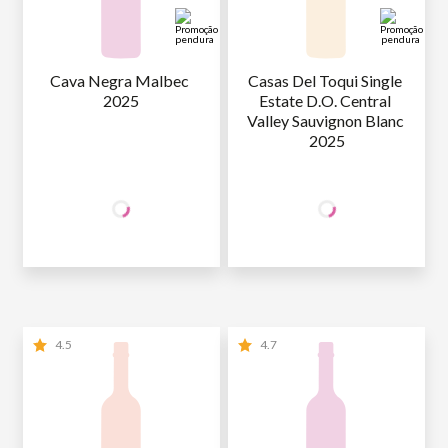
Cava Negra Malbec 
Casas Del Toqui Single 
2025
Estate D.O. Central 
Valley Sauvignon Blanc 
2025
+50% OFF
+50% OFF
NA 2ª UNID.
NA 2ª UNID.
44
,90
44
,90
1ª GARRAFA
R$
/un
1ª GARRAFA
R$
/un
22
,45
22
,45
2ª GARRAFA
R$
/un
2ª GARRAFA
R$
/un
4.5
4.7